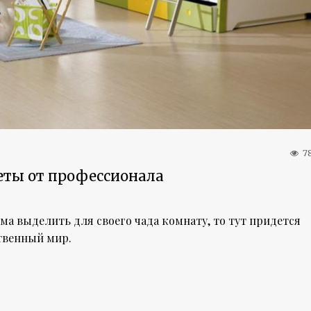
7
еты от профессионала
а выделить для своего чада комнату, то тут придется
твенный мир.