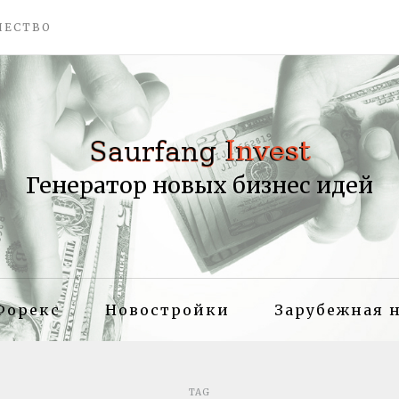
ЧЕСТВО
Генератор новых бизнес идей
Форекс
Новостройки
Зарубежная 
TAG