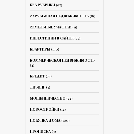
БЕЗ РУБРИКИ
(97)
ЗАРУБЕЖНАЯ НЕДВИЖИМОСТЬ
(85)
ЗЕМЕЛЬНЫЕ УЧАСТКИ
(11)
ИНВЕСТИЦИИ В САЙТЫ
(77)
КВАРТИРЫ
(190)
КОММЕРЧЕСКАЯ НЕДВИЖИМОСТЬ
(4)
КРЕДИТ
(73)
ЛИЗИНГ
(3)
МОШЕННИЧЕСТВО
(24)
НОВОСТРОЙКИ
(14)
ПОКУПКА ДОМА
(100)
ПРОПИСКА
(3)