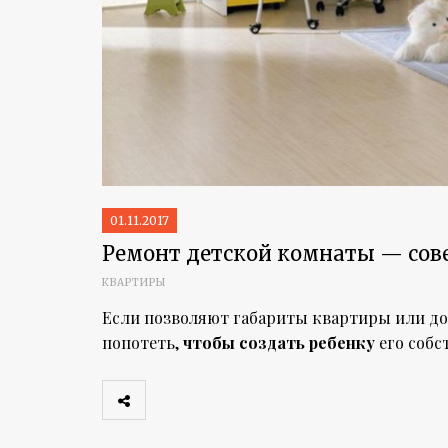
01.11.2017
Ремонт детской комнаты — сов
КВАРТИРЫ
Если позволяют габариты квартиры или дом
попотеть,
чтобы создать ребенку
его собс