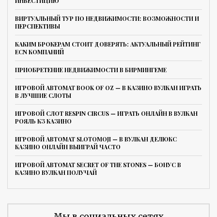
ИНВЕСТИЦИЮ
ВИРТУАЛЬНЫЙ ТУР ПО НЕДВИЖИМОСТИ: ВОЗМОЖНОСТИ И
ПЕРСПЕКТИВЫ
КАКИМ БРОКЕРАМ СТОИТ ДОВЕРЯТЬ: АКТУАЛЬНЫЙ РЕЙТИНГ
ECN КОМПАНИЙ
ПРИОБРЕТЕНИЕ НЕДВИЖИМОСТИ В БИРМИНГЕМЕ
ИГРОВОЙ АВТОМАТ BOOK OF OZ — В КАЗИНО ВУЛКАН ИГРАТЬ
В ЛУЧШИЕ СЛОТЫ
ИГРОВОЙ СЛОТ RESPIN CIRCUS — ИГРАТЬ ОНЛАЙН В ВУЛКАН
РОЯЛЬ КЗ КАЗИНО
ИГРОВОЙ АВТОМАТ SLOTOMOJI — В ВУЛКАН ДЕЛЮКС
КАЗИНО ОНЛАЙН ВЫИГРАЙ ЧАСТО
ИГРОВОЙ АВТОМАТ SECRET OF THE STONES — БОНУС В
КАЗИНО ВУЛКАН ПОЛУЧАЙ
Мы в социальных сетях