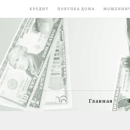
КРЕДИТ
ПОКУПКА ДОМА
МОШЕННИ
Главная