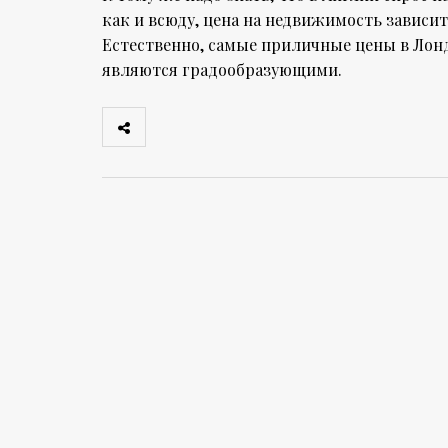
как и всюду, цена на недвижимость зависит
Естественно, самые приличные цены в Лондо
являются градообразующими.