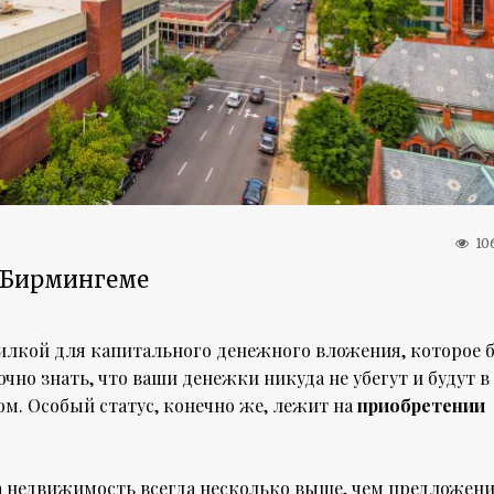
10
 Бирмингеме
илкой для капитального денежного вложения, которое 
очно знать, что ваши денежки никуда не убегут и будут в
том. Особый статус, конечно же, лежит на
приобретении
на недвижимость всегда несколько выше, чем предложени