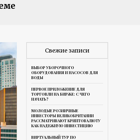
геме
Свежие записи
ВЫБОР УБОРОЧНОГО
ОБОРУДОВАНИЯ И НАСОСОВ ДЛЯ
ВОДЫ
ПЕРВОЕ ПРИЛОЖЕНИЕ ДЛЯ
ТОРГОВЛИ НА БИРЖЕ: С ЧЕГО
НАЧАТЬ?
МОЛОДЫЕ РОЗНИЧНЫЕ
ИНВЕСТОРЫ ВЕЛИКОБРИТАНИИ
РАССМАТРИВАЮТ КРИПТОВАЛЮТУ
КАК НАДЕЖНУЮ ИНВЕСТИЦИЮ
ВИРТУАЛЬНЫЙ ТУР ПО