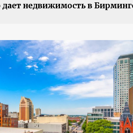
 дает недвижимость в Бирмин