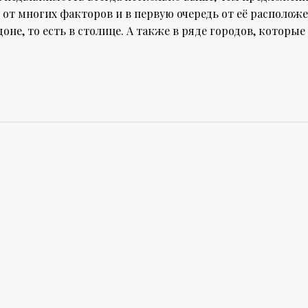
 от многих факторов и в первую очередь от её расположе
не, то есть в столице. А также в ряде городов, которые