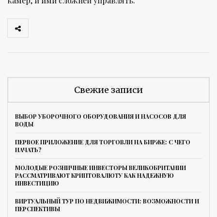
камер, и ими сложней управлять.
Свежие записи
ВЫБОР УБОРОЧНОГО ОБОРУДОВАНИЯ И НАСОСОВ ДЛЯ
ВОДЫ
ПЕРВОЕ ПРИЛОЖЕНИЕ ДЛЯ ТОРГОВЛИ НА БИРЖЕ: С ЧЕГО
НАЧАТЬ?
МОЛОДЫЕ РОЗНИЧНЫЕ ИНВЕСТОРЫ ВЕЛИКОБРИТАНИИ
РАССМАТРИВАЮТ КРИПТОВАЛЮТУ КАК НАДЕЖНУЮ
ИНВЕСТИЦИЮ
ВИРТУАЛЬНЫЙ ТУР ПО НЕДВИЖИМОСТИ: ВОЗМОЖНОСТИ И
ПЕРСПЕКТИВЫ