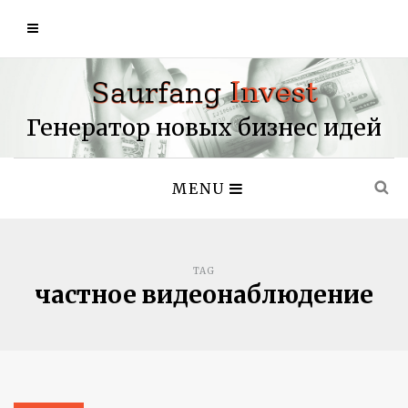
Генератор новых бизнес идей
MENU
TAG
частное видеонаблюдение