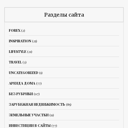
Разделы сайта
FOREX
(2)
INSPIRATION
(25)
LIFESTYLE
(21)
TRAVEL
(3)
UNCATEGORIZED
(1)
АРЕНДА ДОМА
(77)
БЕЗ РУБРИКИ
(97)
ЗАРУБЕЖНАЯ НЕДВИЖИМОСТЬ
(85)
ЗЕМЕЛЬНЫЕ УЧАСТКИ
(11)
ИНВЕСТИЦИИ В САЙТЫ
(77)