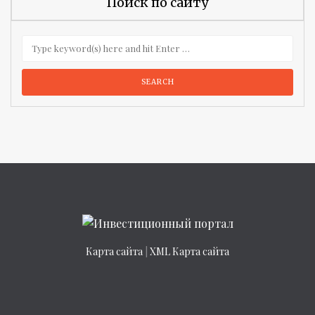
Поиск по сайту
Карта сайта
|
XML Карта сайта