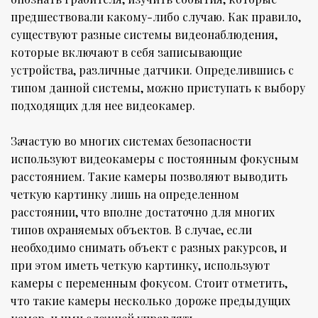
предшествовали какому-либо случаю. Как правило,
существуют разные системы видеонаблюдения,
которые включают в себя записывающие
устройства, различные датчики. Определившись с
типом данной системы, можно приступать к выбору
подходящих для нее видеокамер.
Зачастую во многих системах безопасности
используют видеокамеры с постоянным фокусным
расстоянием. Такие камеры позволяют выводить
четкую картинку лишь на определенном
расстоянии, что вполне достаточно для многих
типов охраняемых объектов. В случае, если
необходимо снимать объект с разных ракурсов, и
при этом иметь четкую картинку, используют
камеры с переменным фокусом. Стоит отметить,
что такие камеры несколько дороже предыдущих