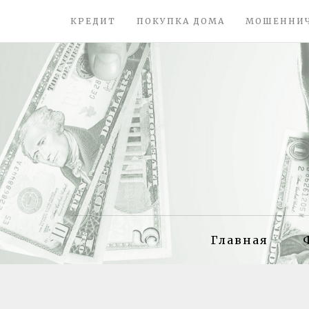
КРЕДИТ
ПОКУПКА ДОМА
МОШЕННИ
Главная