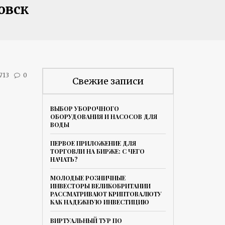
овск
713
0
Свежие записи
ВЫБОР УБОРОЧНОГО
ОБОРУДОВАНИЯ И НАСОСОВ ДЛЯ
ВОДЫ
ПЕРВОЕ ПРИЛОЖЕНИЕ ДЛЯ
ТОРГОВЛИ НА БИРЖЕ: С ЧЕГО
НАЧАТЬ?
МОЛОДЫЕ РОЗНИЧНЫЕ
ИНВЕСТОРЫ ВЕЛИКОБРИТАНИИ
РАССМАТРИВАЮТ КРИПТОВАЛЮТУ
КАК НАДЕЖНУЮ ИНВЕСТИЦИЮ
ВИРТУАЛЬНЫЙ ТУР ПО