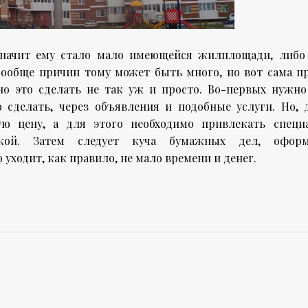
значит ему стало мало имеющейся жилплощади, либо
 Вообще причин тому может быть много, но вот сама п
но это сделать не так уж и просто. Во-первых нужно
 сделать, через объявления и подобные услуги. Но, 
ю цену, а для этого необходимо привлекать специ
нкой. Затем следует куча бумажных дел, оформ
уходит, как правило, не мало времени и денег.