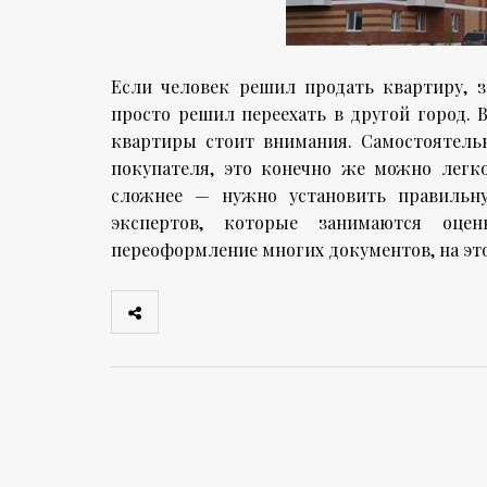
Если человек решил продать квартиру, 
просто решил переехать в другой город.
квартиры стоит внимания. Самостоятель
покупателя, это конечно же можно легко
сложнее — нужно установить правильну
экспертов, которые занимаются оце
переоформление многих документов, на это 