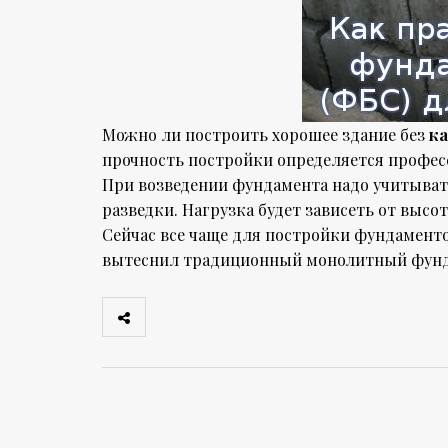
Можно ли построить хорошее здание без
ка
прочность постройки определяется профе
При возведении фундамента надо учитыват
разведки. Нагрузка будет зависеть от высо
Сейчас все чаще для постройки фундамент
вытеснил традиционный монолитный фунд