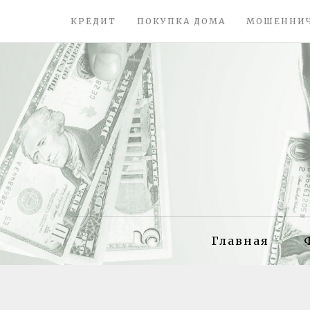
КРЕДИТ
ПОКУПКА ДОМА
МОШЕННИ
Главная