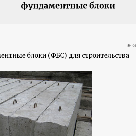
фундаментные блоки
6
ентные блоки (ФБС) для строительства