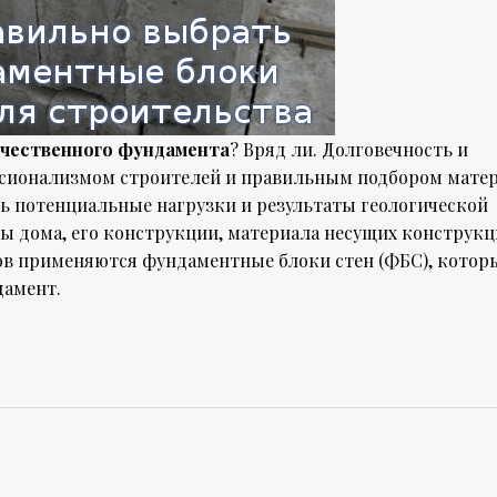
чественного фундамента
? Вряд ли. Долговечность и
ссионализмом строителей и правильным подбором матер
ь потенциальные нагрузки и результаты геологической
ты дома, его конструкции, материала несущих конструкц
ов применяются фундаментные блоки стен (ФБС), котор
амент.