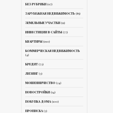
БЕЗ РУБРИКИ
(97)
ЗАРУБЕЖНАЯ НЕДВИЖИМОСТЬ
(85)
ЗЕМЕЛЬНЫЕ УЧАСТКИ
(11)
ИНВЕСТИЦИИ В САЙТЫ
(77)
КВАРТИРЫ
(190)
КОММЕРЧЕСКАЯ НЕДВИЖИМОСТЬ
(4)
КРЕДИТ
(73)
ЛИЗИНГ
(3)
МОШЕННИЧЕСТВО
(24)
НОВОСТРОЙКИ
(14)
ПОКУПКА ДОМА
(100)
ПРОПИСКА
(3)