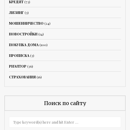
КРЕДИТ
(73)
ЛИЗИНГ
(3)
МОШЕННИЧЕСТВО
(24)
НОВОСТРОЙКИ
(14)
ПОКУПКА ДОМА
(100)
ПРОПИСКА
(3)
РИЭЛТОР
(36)
СТРАХОВАНИЯ
(16)
Поиск по сайту