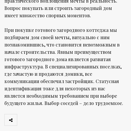
практического воплощения мечты в реальность.
Вопрос покупать или строить загородный дом
имеет множество спорных моментов.
При покупке готового загородного коттеджа мы
подбираем дом своей мечты, визуально с ним
познакомившись, что становится невозможным в
начале строительства. Явным преимуществом
готового загородного дома является развитая
инфраструктура. В специализированных поселках,
где зачастую и продаются домики, все
коммуникации обеспечил застройщик. Статусная
идентификация тоже для некоторых из нас
является необходимым требованием при выборе
будущего жилья. Выбор соседей – дело трудоемкое.