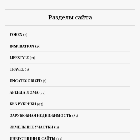
Разделы сайта
FOREX
(2)
INSPIRATION
(25)
LIFESTYLE
(21)
TRAVEL
(3)
UNCATEGORIZED
(1)
АРЕНДА ДОМА
(77)
БЕЗ РУБРИКИ
(97)
ЗАРУБЕЖНАЯ НЕДВИЖИМОСТЬ
(85)
ЗЕМЕЛЬНЫЕ УЧАСТКИ
(11)
ИНВЕСТИЦИИ В САЙТЫ
(77)