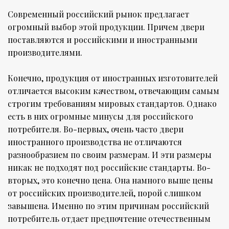
Современный российский рынок предлагает
огромный выбор этой продукции. Причем двери
поставляются и российскими и иностранными
производителями.
Конечно, продукция от иностранных изготовителей
отличается высоким качеством, отвечающим самым
строгим требованиям мировых стандартов. Однако
есть в них огромные минусы для российского
потребителя. Во-первых, очень часто двери
иностранного производства не отличаются
разнообразием по своим размерам. И эти размеры
никак не подходят под российские стандарты. Во-
вторых, это конечно цена. Она намного выше цены
от российских производителей, порой слишком
завышена. Именно по этим причинам российский
потребитель отдает предпочтение отечественным