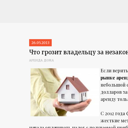
26.05.2013
Что грозит владельцу за незак
АРЕНДА ДОМА
Если верить
рынке аре
небольшой 
долларов за
аренду толь
С 2012 года
жесткие мет
начала оплачивать налог с получаемой при