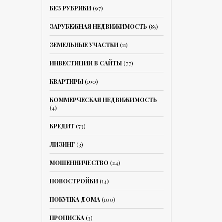
БЕЗ РУБРИКИ
(97)
ЗАРУБЕЖНАЯ НЕДВИЖИМОСТЬ
(85)
ЗЕМЕЛЬНЫЕ УЧАСТКИ
(11)
ИНВЕСТИЦИИ В САЙТЫ
(77)
КВАРТИРЫ
(190)
КОММЕРЧЕСКАЯ НЕДВИЖИМОСТЬ
(4)
КРЕДИТ
(73)
ЛИЗИНГ
(3)
МОШЕННИЧЕСТВО
(24)
НОВОСТРОЙКИ
(14)
ПОКУПКА ДОМА
(100)
ПРОПИСКА
(3)