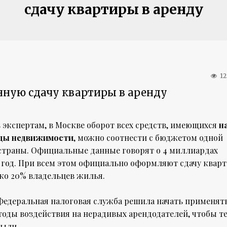
сдачу квартиры в аренду
12
онную сдачу квартиры в аренду
 экспертам, в Москве оборот всех средств, имеющихся
н
нды недвижимости
, можно соотнести с бюджетом одной
страны. Официальные данные говорят о 4 миллиардах
 год. При всем этом официально оформляют сдачу квар
ко 20% владельцев жилья.
 Федеральная налоговая служба решила начать применят
оды воздействия на нерадивых арендодателей, чтобы т
были.