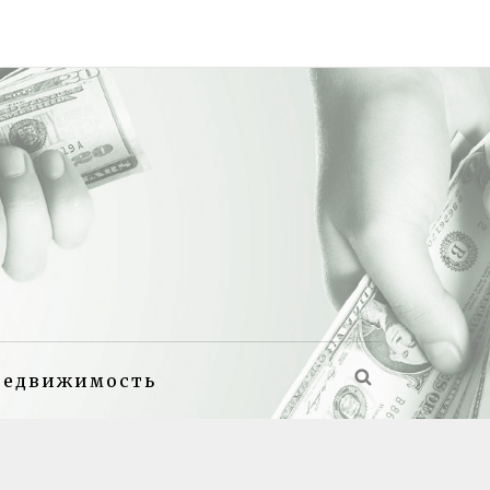
недвижимость