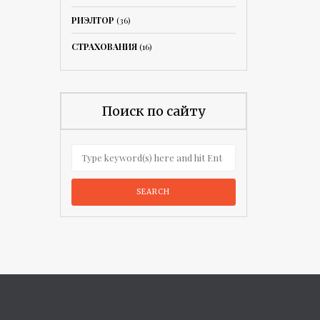
РИЭЛТОР
(36)
СТРАХОВАНИЯ
(16)
Поиск по сайту