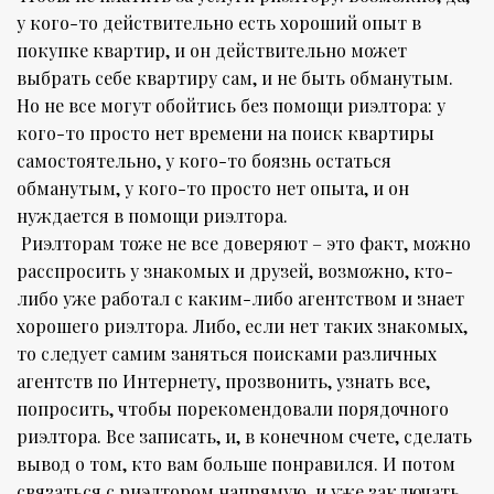
у кого-то действительно есть хороший опыт в
покупке квартир, и он действительно может
выбрать себе квартиру сам, и не быть обманутым.
Но не все могут обойтись без помощи риэлтора: у
кого-то просто нет времени на поиск квартиры
самостоятельно, у кого-то боязнь остаться
обманутым, у кого-то просто нет опыта, и он
нуждается в помощи риэлтора.
Риэлторам тоже не все доверяют – это факт, можно
расспросить у знакомых и друзей, возможно, кто-
либо уже работал с каким-либо агентством и знает
хорошего риэлтора. Либо, если нет таких знакомых,
то следует самим заняться поисками различных
агентств по Интернету, прозвонить, узнать все,
попросить, чтобы порекомендовали порядочного
риэлтора. Все записать, и, в конечном счете, сделать
вывод о том, кто вам больше понравился. И потом
связаться с риэлтором напрямую, и уже заключать