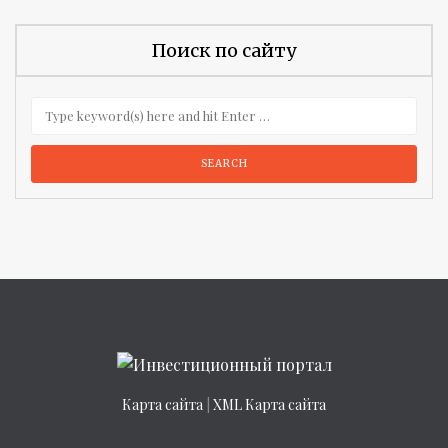
Поиск по сайту
Карта сайта
|
XML Карта сайта