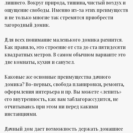
лишнего. Вокруг природа, тишина, чистый воздух и
ощущение свободы. Именно из-за этих преимуществ
и не только многие так стремятся приобрести
загородный домик.
Для всех понимание маленького домика разнится.
Как правило, это строение от ста до ста пятидесяти
квадратных метров. В самом обычном варианте это
две комнаты, кухня и санузел.
Каковые же основные преимущества дачного
домика? Во-первых, свобода планировки, ремонта,
оформления интерьера и пр. Вы можете «лепить»
его внутренность, как вам заблагорассудится, не
отчитываясь при этом ни перед какими
инстанциями.
Дачный дом дает возможность держать домашнее