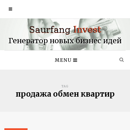
Генератор новых бизнес идей
MENU
TAG
продажа обмен квартир