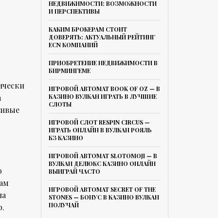
НЕДВИЖИМОСТИ: ВОЗМОЖНОСТИ
И ПЕРСПЕКТИВЫ
КАКИМ БРОКЕРАМ СТОИТ
ДОВЕРЯТЬ: АКТУАЛЬНЫЙ РЕЙТИНГ
ECN КОМПАНИЙ
ПРИОБРЕТЕНИЕ НЕДВИЖИМОСТИ В
БИРМИНГЕМЕ
ически
ИГРОВОЙ АВТОМАТ BOOK OF OZ — В
а
КАЗИНО ВУЛКАН ИГРАТЬ В ЛУЧШИЕ
СЛОТЫ
сивые
ИГРОВОЙ СЛОТ RESPIN CIRCUS —
ИГРАТЬ ОНЛАЙН В ВУЛКАН РОЯЛЬ
КЗ КАЗИНО
ИГРОВОЙ АВТОМАТ SLOTOMOJI — В
ВУЛКАН ДЕЛЮКС КАЗИНО ОНЛАЙН
о
ВЫИГРАЙ ЧАСТО
вам
ИГРОВОЙ АВТОМАТ SECRET OF THE
на
STONES — БОНУС В КАЗИНО ВУЛКАН
ПОЛУЧАЙ
р.