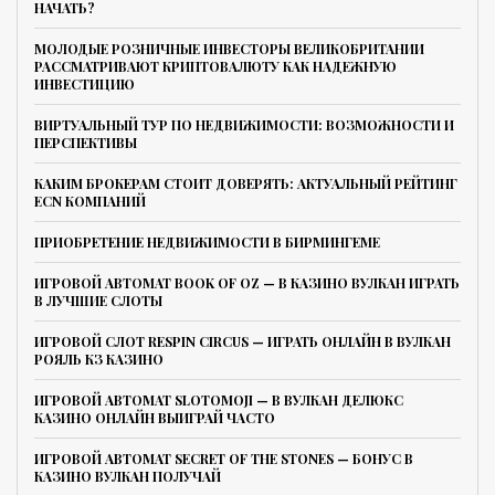
НАЧАТЬ?
МОЛОДЫЕ РОЗНИЧНЫЕ ИНВЕСТОРЫ ВЕЛИКОБРИТАНИИ
РАССМАТРИВАЮТ КРИПТОВАЛЮТУ КАК НАДЕЖНУЮ
ИНВЕСТИЦИЮ
ВИРТУАЛЬНЫЙ ТУР ПО НЕДВИЖИМОСТИ: ВОЗМОЖНОСТИ И
ПЕРСПЕКТИВЫ
КАКИМ БРОКЕРАМ СТОИТ ДОВЕРЯТЬ: АКТУАЛЬНЫЙ РЕЙТИНГ
ECN КОМПАНИЙ
ПРИОБРЕТЕНИЕ НЕДВИЖИМОСТИ В БИРМИНГЕМЕ
ИГРОВОЙ АВТОМАТ BOOK OF OZ — В КАЗИНО ВУЛКАН ИГРАТЬ
В ЛУЧШИЕ СЛОТЫ
ИГРОВОЙ СЛОТ RESPIN CIRCUS — ИГРАТЬ ОНЛАЙН В ВУЛКАН
РОЯЛЬ КЗ КАЗИНО
ИГРОВОЙ АВТОМАТ SLOTOMOJI — В ВУЛКАН ДЕЛЮКС
КАЗИНО ОНЛАЙН ВЫИГРАЙ ЧАСТО
ИГРОВОЙ АВТОМАТ SECRET OF THE STONES — БОНУС В
КАЗИНО ВУЛКАН ПОЛУЧАЙ