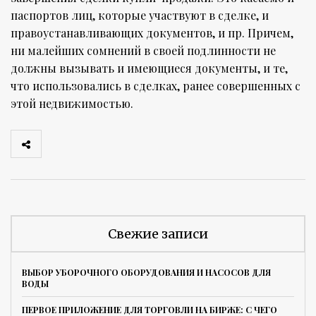
паспортов лиц, которые участвуют в сделке, и
правоустанавливающих документов, и пр. Причем,
ни малейших сомнений в своей подлинности не
должны вызывать и имеющиеся документы, и те,
что использовались в сделках, ранее совершенных с
этой недвижимостью.
Свежие записи
ВЫБОР УБОРОЧНОГО ОБОРУДОВАНИЯ И НАСОСОВ ДЛЯ
ВОДЫ
ПЕРВОЕ ПРИЛОЖЕНИЕ ДЛЯ ТОРГОВЛИ НА БИРЖЕ: С ЧЕГО