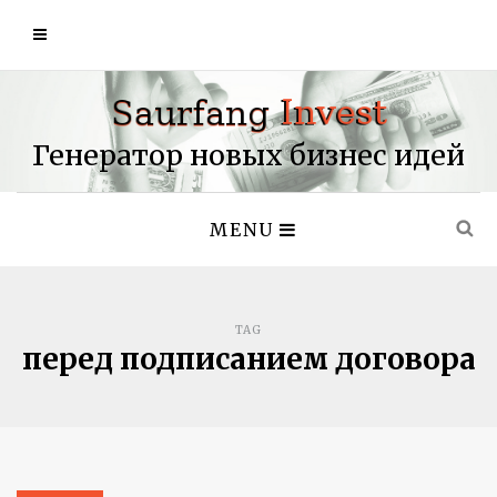
Генератор новых бизнес идей
MENU
TAG
перед подписанием договора