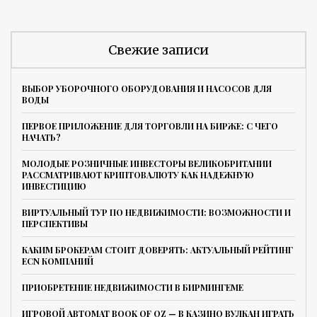
Свежие записи
ВЫБОР УБОРОЧНОГО ОБОРУДОВАНИЯ И НАСОСОВ ДЛЯ
ВОДЫ
ПЕРВОЕ ПРИЛОЖЕНИЕ ДЛЯ ТОРГОВЛИ НА БИРЖЕ: С ЧЕГО
НАЧАТЬ?
МОЛОДЫЕ РОЗНИЧНЫЕ ИНВЕСТОРЫ ВЕЛИКОБРИТАНИИ
РАССМАТРИВАЮТ КРИПТОВАЛЮТУ КАК НАДЕЖНУЮ
ИНВЕСТИЦИЮ
ВИРТУАЛЬНЫЙ ТУР ПО НЕДВИЖИМОСТИ: ВОЗМОЖНОСТИ И
ПЕРСПЕКТИВЫ
КАКИМ БРОКЕРАМ СТОИТ ДОВЕРЯТЬ: АКТУАЛЬНЫЙ РЕЙТИНГ
ECN КОМПАНИЙ
ПРИОБРЕТЕНИЕ НЕДВИЖИМОСТИ В БИРМИНГЕМЕ
ИГРОВОЙ АВТОМАТ BOOK OF OZ — В КАЗИНО ВУЛКАН ИГРАТЬ