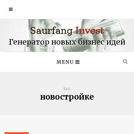
Генератор новых бизнес идей
MENU
TAG
новостройке