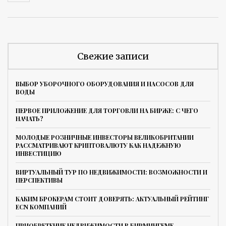
Свежие записи
ВЫБОР УБОРОЧНОГО ОБОРУДОВАНИЯ И НАСОСОВ ДЛЯ
ВОДЫ
ПЕРВОЕ ПРИЛОЖЕНИЕ ДЛЯ ТОРГОВЛИ НА БИРЖЕ: С ЧЕГО
НАЧАТЬ?
МОЛОДЫЕ РОЗНИЧНЫЕ ИНВЕСТОРЫ ВЕЛИКОБРИТАНИИ
РАССМАТРИВАЮТ КРИПТОВАЛЮТУ КАК НАДЕЖНУЮ
ИНВЕСТИЦИЮ
ВИРТУАЛЬНЫЙ ТУР ПО НЕДВИЖИМОСТИ: ВОЗМОЖНОСТИ И
ПЕРСПЕКТИВЫ
КАКИМ БРОКЕРАМ СТОИТ ДОВЕРЯТЬ: АКТУАЛЬНЫЙ РЕЙТИНГ
ECN КОМПАНИЙ
ПРИОБРЕТЕНИЕ НЕДВИЖИМОСТИ В БИРМИНГЕМЕ