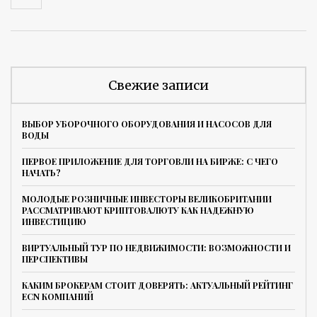
Свежие записи
ВЫБОР УБОРОЧНОГО ОБОРУДОВАНИЯ И НАСОСОВ ДЛЯ
ВОДЫ
ПЕРВОЕ ПРИЛОЖЕНИЕ ДЛЯ ТОРГОВЛИ НА БИРЖЕ: С ЧЕГО
НАЧАТЬ?
МОЛОДЫЕ РОЗНИЧНЫЕ ИНВЕСТОРЫ ВЕЛИКОБРИТАНИИ
РАССМАТРИВАЮТ КРИПТОВАЛЮТУ КАК НАДЕЖНУЮ
ИНВЕСТИЦИЮ
ВИРТУАЛЬНЫЙ ТУР ПО НЕДВИЖИМОСТИ: ВОЗМОЖНОСТИ И
ПЕРСПЕКТИВЫ
КАКИМ БРОКЕРАМ СТОИТ ДОВЕРЯТЬ: АКТУАЛЬНЫЙ РЕЙТИНГ
ECN КОМПАНИЙ