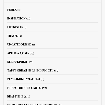
FOREX
(2)
INSPIRATION
(25)
LIFESTYLE
(21)
TRAVEL
(3)
UNCATEGORIZED
(1)
АРЕНДА ДОМА
(77)
БЕЗ РУБРИКИ
(97)
ЗАРУБЕЖНАЯ НЕДВИЖИМОСТЬ
(85)
ЗЕМЕЛЬНЫЕ УЧАСТКИ
(11)
ИНВЕСТИЦИИ В САЙТЫ
(77)
КВАРТИРЫ
(190)