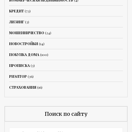
КОММЕРЧЕСКАЯ НЕДВИЖИМОСТЬ
(4)
КРЕДИТ
(73)
ЛИЗИНГ
(3)
МОШЕННИЧЕСТВО
(24)
НОВОСТРОЙКИ
(14)
ПОКУПКА ДОМА
(100)
ПРОПИСКА
(3)
РИЭЛТОР
(36)
СТРАХОВАНИЯ
(16)
Поиск по сайту