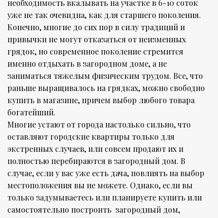
необходимость вкалывать на участке в 6-10 соток
уже не так очевидна, как для старшего поколения.
Конечно, многие до сих пор в силу традиций и
привычки не могут отказаться от неизменных
грядок, но современное поколение стремится
именно отдыхать в загородном доме, а не
заниматься тяжелым физическим трудом. Все, что
раньше выращивалось на грядках, можно свободно
купить в магазине, причем выбор любого товара
богатейший.
Многие устают от города настолько сильно, что
оставляют городские квартиры только для
экстренных случаев, или совсем продают их и
полностью перебираются в загородный дом. В
случае, если у вас уже есть дача, повлиять на выбор
местоположения вы не можете. Однако, если вы
только задумываетесь или планируете купить или
самостоятельно построить загородный дом,