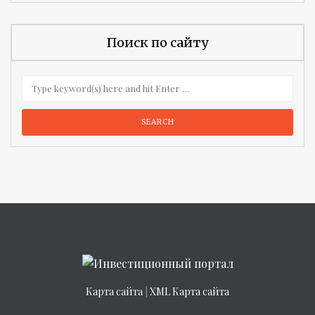
Поиск по сайту
Карта сайта
|
XML Карта сайта