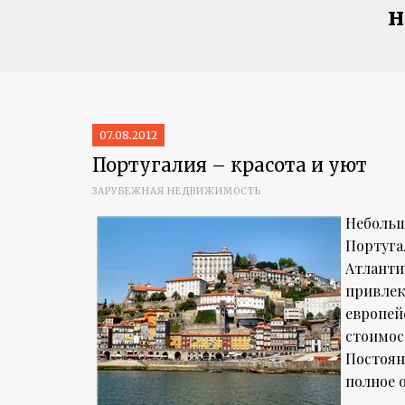
н
07.08.2012
Португалия – красота и уют
ЗАРУБЕЖНАЯ НЕДВИЖИМОСТЬ
Небольш
Португа
Атланти
привлек
европей
стоимос
Постоян
полное 