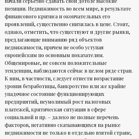
начали серьезно сдавать свои дотоле высокие
позиции. Недвижимость во всем мире, в результате
финансового кризиса и окончательных его
проявлений, существенно снизилась в цене. Стоит,
однако, отметить, что существуют и другие рынки,
предлагающие вниманию ряд объектов
недвижимости, причем не особо уступая
европейским по основным показателям.
Общемировые, не совсем положительные
тенденции, наблюдаются сейчас в целом ряде стран.
К ним, в частности, следует отнести возрастание
уровня безработицы, банкротство или же крайне
упадочное состояние функционирующих
предприятий, неумолимый рост налоговых
платежей, критическая ситуация в сфере
социальной и пр. – далеко не полные перечень
факторов, негативно сказывающихся на рынке
недвижимости не только в отдельно взятой стране,