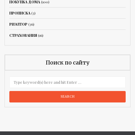
ПОКУПКА ДОМА
(100)
ПРОПИСКА
(3)
РИЭЛТОР
(36)
СТРАХОВАНИЯ
(16)
Поиск по сайту