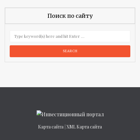
Поиск по сайту
Карта сайта
|
XML Карта сайта