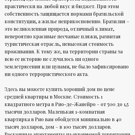
практически на любой вкус и бюджет. При этом
собственность защищается нормами бразильской
конституции, а жилье неприкосновенно. Бразилия –
это великолепная природа, отличный климат,
невероятно красивые песчаные пляжи, развитая
туристическая отрасль, невысокая стоимость
проживания. К тому же, на территории страны за
всю ее историю не случилось ни одного
землетрясения или цунами, не было зафиксировано
ни одного террористического акта.
Здесь вы можете купить хороший дом по цене
средней квартиры в Москве. Стоимость 1
квадратного метра в Рио-де-Жанейро – от 500 до 1,5
тысячи долларов. Маленькая 1-комнатная
квартирка в Рио вам обойдется минимально в 40
тысяч долларов, дом – в 100 тысяч долларов.
Роскошные апартаменты на охраняемой территории