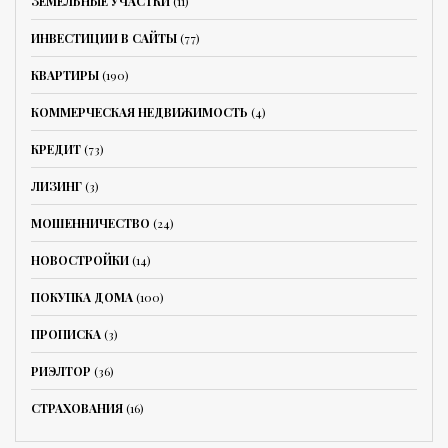
ЗЕМЕЛЬНЫЕ УЧАСТКИ
(11)
ИНВЕСТИЦИИ В САЙТЫ
(77)
КВАРТИРЫ
(190)
КОММЕРЧЕСКАЯ НЕДВИЖИМОСТЬ
(4)
КРЕДИТ
(73)
ЛИЗИНГ
(3)
МОШЕННИЧЕСТВО
(24)
НОВОСТРОЙКИ
(14)
ПОКУПКА ДОМА
(100)
ПРОПИСКА
(3)
РИЭЛТОР
(36)
СТРАХОВАНИЯ
(16)