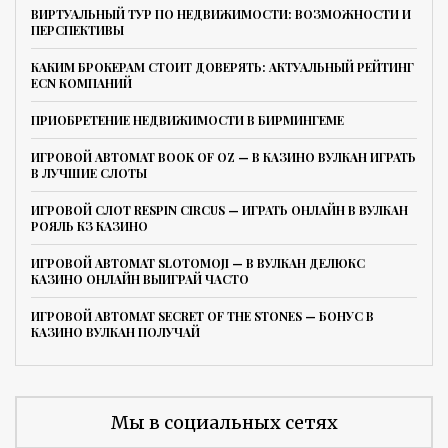
ВИРТУАЛЬНЫЙ ТУР ПО НЕДВИЖИМОСТИ: ВОЗМОЖНОСТИ И
ПЕРСПЕКТИВЫ
КАКИМ БРОКЕРАМ СТОИТ ДОВЕРЯТЬ: АКТУАЛЬНЫЙ РЕЙТИНГ
ECN КОМПАНИЙ
ПРИОБРЕТЕНИЕ НЕДВИЖИМОСТИ В БИРМИНГЕМЕ
ИГРОВОЙ АВТОМАТ BOOK OF OZ — В КАЗИНО ВУЛКАН ИГРАТЬ
В ЛУЧШИЕ СЛОТЫ
ИГРОВОЙ СЛОТ RESPIN CIRCUS — ИГРАТЬ ОНЛАЙН В ВУЛКАН
РОЯЛЬ КЗ КАЗИНО
ИГРОВОЙ АВТОМАТ SLOTOMOJI — В ВУЛКАН ДЕЛЮКС
КАЗИНО ОНЛАЙН ВЫИГРАЙ ЧАСТО
ИГРОВОЙ АВТОМАТ SECRET OF THE STONES — БОНУС В
КАЗИНО ВУЛКАН ПОЛУЧАЙ
Мы в социальных сетях