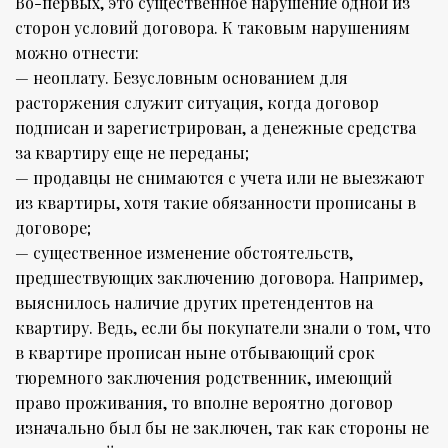
Во-первых, это существенное нарушение одной из
сторон условий договора. К таковым нарушениям
можно отнести:
— неоплату. Безусловным основанием для
расторжения служит ситуация, когда договор
подписан и зарегистрирован, а денежные средства
за квартиру еще не переданы;
— продавцы не снимаются с учета или не выезжают
из квартиры, хотя такие обязанности прописаны в
договоре;
— существенное изменение обстоятельств,
предшествующих заключению договора. Например,
выяснилось наличие других претендентов на
квартиру. Ведь, если бы покупатели знали о том, что
в квартире прописан ныне отбывающий срок
тюремного заключения родственник, имеющий
право проживания, то вполне вероятно договор
изначально был бы не заключен, так как стороны не