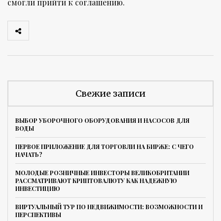
смогли прийти к соглашению.
Свежие записи
ВЫБОР УБОРОЧНОГО ОБОРУДОВАНИЯ И НАСОСОВ ДЛЯ
ВОДЫ
ПЕРВОЕ ПРИЛОЖЕНИЕ ДЛЯ ТОРГОВЛИ НА БИРЖЕ: С ЧЕГО
НАЧАТЬ?
МОЛОДЫЕ РОЗНИЧНЫЕ ИНВЕСТОРЫ ВЕЛИКОБРИТАНИИ
РАССМАТРИВАЮТ КРИПТОВАЛЮТУ КАК НАДЕЖНУЮ
ИНВЕСТИЦИЮ
ВИРТУАЛЬНЫЙ ТУР ПО НЕДВИЖИМОСТИ: ВОЗМОЖНОСТИ И
ПЕРСПЕКТИВЫ