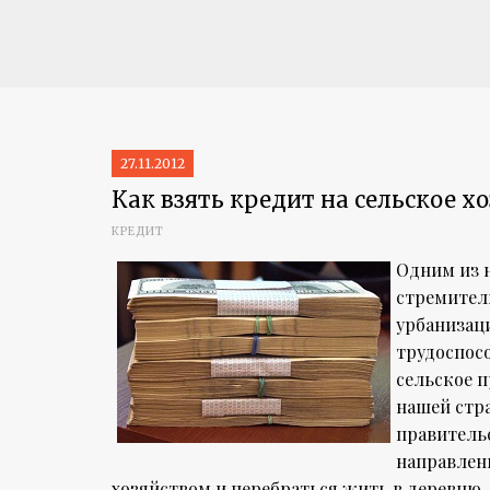
27.11.2012
Как взять кредит на сельское х
КРЕДИТ
Одним из 
стремител
урбанизац
трудоспосо
сельское п
нашей стра
правитель
направлен
хозяйством и перебраться жить в деревню.