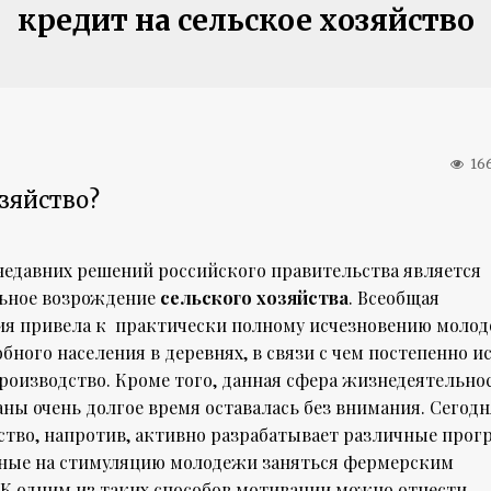
кредит на сельское хозяйство
16
озяйство?
недавних решений российского правительства является
ьное возрождение
сельского хозяйства
. Всеобщая
ия привела к практически полному исчезновению молод
бного населения в деревнях, в связи с чем постепенно и
роизводство. Кроме того, данная сфера жизнедеятельно
ны очень долгое время оставалась без внимания. Сегод
ство, напротив, активно разрабатывает различные прог
ные на стимуляцию молодежи заняться фермерским
 К одним из таких способов мотивации можно отнести