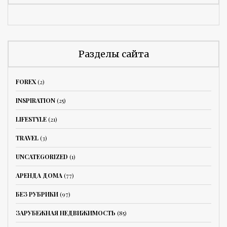
Разделы сайта
FOREX
(2)
INSPIRATION
(25)
LIFESTYLE
(21)
TRAVEL
(3)
UNCATEGORIZED
(1)
АРЕНДА ДОМА
(77)
БЕЗ РУБРИКИ
(97)
ЗАРУБЕЖНАЯ НЕДВИЖИМОСТЬ
(85)