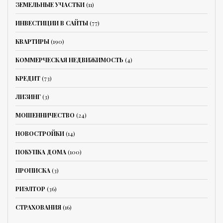
ЗЕМЕЛЬНЫЕ УЧАСТКИ
(11)
ИНВЕСТИЦИИ В САЙТЫ
(77)
КВАРТИРЫ
(190)
КОММЕРЧЕСКАЯ НЕДВИЖИМОСТЬ
(4)
КРЕДИТ
(73)
ЛИЗИНГ
(3)
МОШЕННИЧЕСТВО
(24)
НОВОСТРОЙКИ
(14)
ПОКУПКА ДОМА
(100)
ПРОПИСКА
(3)
РИЭЛТОР
(36)
СТРАХОВАНИЯ
(16)