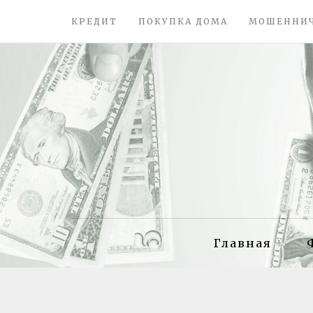
КРЕДИТ
ПОКУПКА ДОМА
МОШЕННИ
Главная