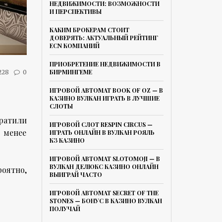
НЕДВИЖИМОСТИ: ВОЗМОЖНОСТИ
И ПЕРСПЕКТИВЫ
КАКИМ БРОКЕРАМ СТОИТ
ДОВЕРЯТЬ: АКТУАЛЬНЫЙ РЕЙТИНГ
ECN КОМПАНИЙ
ПРИОБРЕТЕНИЕ НЕДВИЖИМОСТИ В
БИРМИНГЕМЕ
228
0
ИГРОВОЙ АВТОМАТ BOOK OF OZ — В
КАЗИНО ВУЛКАН ИГРАТЬ В ЛУЧШИЕ
СЛОТЫ
ратили
ИГРОВОЙ СЛОТ RESPIN CIRCUS —
и менее
ИГРАТЬ ОНЛАЙН В ВУЛКАН РОЯЛЬ
КЗ КАЗИНО
ИГРОВОЙ АВТОМАТ SLOTOMOJI — В
ВУЛКАН ДЕЛЮКС КАЗИНО ОНЛАЙН
роятно,
ВЫИГРАЙ ЧАСТО
ИГРОВОЙ АВТОМАТ SECRET OF THE
STONES — БОНУС В КАЗИНО ВУЛКАН
ПОЛУЧАЙ