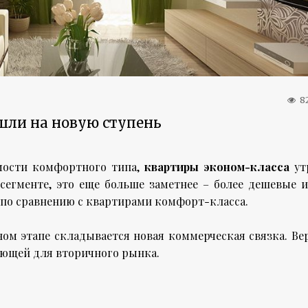
8
шли на новую ступень
мости комфортного типа,
квартиры эконом-класса
ут
сегменте, это еще больше заметнее – более дешевые 
 по сравнению с квартирами комфорт-класса.
ом этапе складывается новая коммерческая связка. Ве
ающей для вторичного рынка.