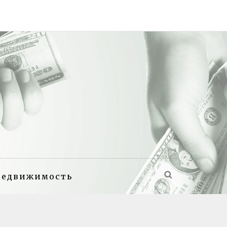
недвижимость