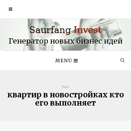
Генератор новых бизнес идей
MENU
TAG
квартир в новостройках кто
его выполняет