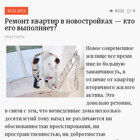
10.12.2012
8222
0
Ремонт квартир в новостройках — кто
его выполняет?
КВАРТИРЫ
Новое современное
жилище все время
имело большую
заманчивость, в
отличие от квартир
вторичного жилого
актива. Это
довольно резонно,
в связи с тем, что возведенные дома несколько
десятилетий тому назад не различаются ни
обоснованностью проектирования, ни
пространственностью, ни добротностью