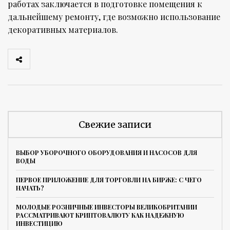
работах заключается в подготовке помещения к
дальнейшему ремонту, где возможно использование
декоративных материалов.
Свежие записи
ВЫБОР УБОРОЧНОГО ОБОРУДОВАНИЯ И НАСОСОВ ДЛЯ
ВОДЫ
ПЕРВОЕ ПРИЛОЖЕНИЕ ДЛЯ ТОРГОВЛИ НА БИРЖЕ: С ЧЕГО
НАЧАТЬ?
МОЛОДЫЕ РОЗНИЧНЫЕ ИНВЕСТОРЫ ВЕЛИКОБРИТАНИИ
РАССМАТРИВАЮТ КРИПТОВАЛЮТУ КАК НАДЕЖНУЮ
ИНВЕСТИЦИЮ