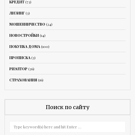
КРЕДИТ
(73)
ЛИЗИНГ
(3)
МОШЕННИЧЕСТВО
(24)
НОВОСТРОЙКИ
(14)
ПОКУПКА ДОМА
(100)
ПРОПИСКА
(3)
РИЭЛТОР
(36)
СТРАХОВАНИЯ
(16)
Поиск по сайту