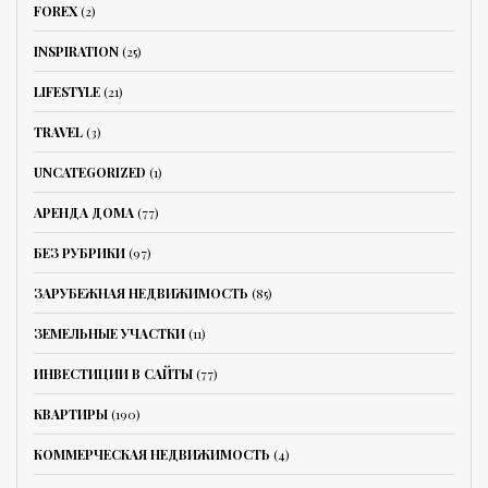
FOREX
(2)
INSPIRATION
(25)
LIFESTYLE
(21)
TRAVEL
(3)
UNCATEGORIZED
(1)
АРЕНДА ДОМА
(77)
БЕЗ РУБРИКИ
(97)
ЗАРУБЕЖНАЯ НЕДВИЖИМОСТЬ
(85)
ЗЕМЕЛЬНЫЕ УЧАСТКИ
(11)
ИНВЕСТИЦИИ В САЙТЫ
(77)
КВАРТИРЫ
(190)
КОММЕРЧЕСКАЯ НЕДВИЖИМОСТЬ
(4)