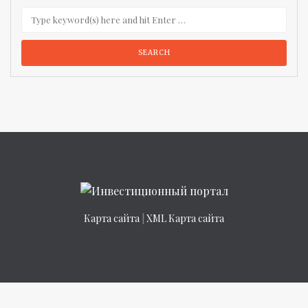
Карта сайта
|
XML Карта сайта