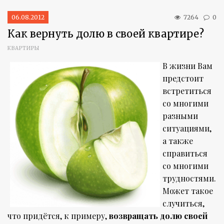
06.08.2012
7264
0
Как вернуть долю в своей квартире?
КВАРТИРЫ
В жизни Вам
предстоит
встретиться
со многими
разными
ситуациями,
а также
справиться
со многими
трудностями.
Может такое
случиться,
что придётся, к примеру,
возвращать долю своей