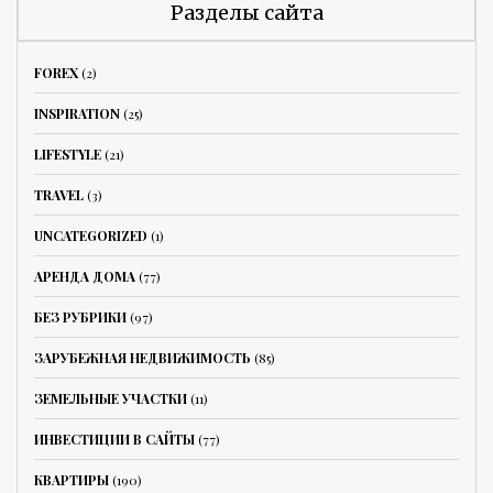
Разделы сайта
FOREX
(2)
INSPIRATION
(25)
LIFESTYLE
(21)
TRAVEL
(3)
UNCATEGORIZED
(1)
АРЕНДА ДОМА
(77)
БЕЗ РУБРИКИ
(97)
ЗАРУБЕЖНАЯ НЕДВИЖИМОСТЬ
(85)
ЗЕМЕЛЬНЫЕ УЧАСТКИ
(11)
ИНВЕСТИЦИИ В САЙТЫ
(77)
КВАРТИРЫ
(190)