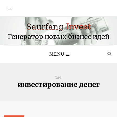
Генератор новых бизнес идей
MENU
TAG
инвестирование денег