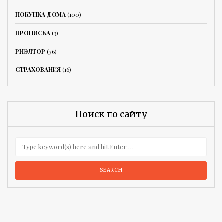
ПОКУПКА ДОМА
(100)
ПРОПИСКА
(3)
РИЭЛТОР
(36)
СТРАХОВАНИЯ
(16)
Поиск по сайту