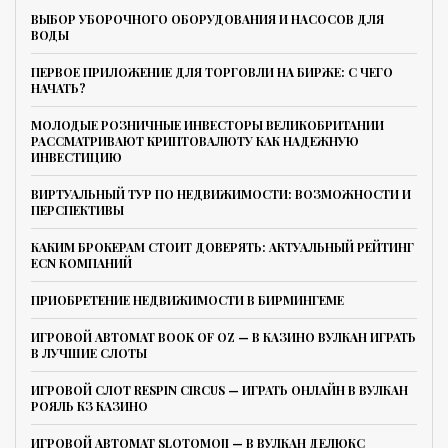
ВЫБОР УБОРОЧНОГО ОБОРУДОВАНИЯ И НАСОСОВ ДЛЯ
ВОДЫ
ПЕРВОЕ ПРИЛОЖЕНИЕ ДЛЯ ТОРГОВЛИ НА БИРЖЕ: С ЧЕГО
НАЧАТЬ?
МОЛОДЫЕ РОЗНИЧНЫЕ ИНВЕСТОРЫ ВЕЛИКОБРИТАНИИ
РАССМАТРИВАЮТ КРИПТОВАЛЮТУ КАК НАДЕЖНУЮ
ИНВЕСТИЦИЮ
ВИРТУАЛЬНЫЙ ТУР ПО НЕДВИЖИМОСТИ: ВОЗМОЖНОСТИ И
ПЕРСПЕКТИВЫ
КАКИМ БРОКЕРАМ СТОИТ ДОВЕРЯТЬ: АКТУАЛЬНЫЙ РЕЙТИНГ
ECN КОМПАНИЙ
ПРИОБРЕТЕНИЕ НЕДВИЖИМОСТИ В БИРМИНГЕМЕ
ИГРОВОЙ АВТОМАТ BOOK OF OZ — В КАЗИНО ВУЛКАН ИГРАТЬ
В ЛУЧШИЕ СЛОТЫ
ИГРОВОЙ СЛОТ RESPIN CIRCUS — ИГРАТЬ ОНЛАЙН В ВУЛКАН
РОЯЛЬ КЗ КАЗИНО
ИГРОВОЙ АВТОМАТ SLOTOMOJI — В ВУЛКАН ДЕЛЮКС