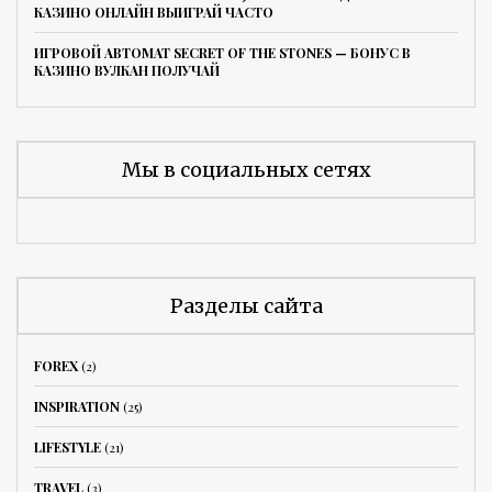
КАЗИНО ОНЛАЙН ВЫИГРАЙ ЧАСТО
ИГРОВОЙ АВТОМАТ SECRET OF THE STONES — БОНУС В
КАЗИНО ВУЛКАН ПОЛУЧАЙ
Мы в социальных сетях
Разделы сайта
FOREX
(2)
INSPIRATION
(25)
LIFESTYLE
(21)
TRAVEL
(3)