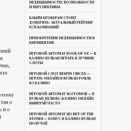
НЕДВИЖИМОСТИ: ВОЗМОЖНОСТИ
И ПЕРСПЕКТИВЫ
КАКИМ БРОКЕРАМ СТОИТ
ДОВЕРЯТЬ: АКТУАЛЬНЫЙ РЕЙТИНГ
ECN КОМПАНИЙ
ПРИОБРЕТЕНИЕ НЕДВИЖИМОСТИ В
БИРМИНГЕМЕ
яшний
ИГРОВОЙ АВТОМАТ BOOK OF OZ — В
 в
КАЗИНО ВУЛКАН ИГРАТЬ В ЛУЧШИЕ
СЛОТЫ
чно,
что
ИГРОВОЙ СЛОТ RESPIN CIRCUS —
ИГРАТЬ ОНЛАЙН В ВУЛКАН РОЯЛЬ
КЗ КАЗИНО
ИГРОВОЙ АВТОМАТ SLOTOMOJI — В
оэтому
ВУЛКАН ДЕЛЮКС КАЗИНО ОНЛАЙН
тая о
ВЫИГРАЙ ЧАСТО
 и о
ИГРОВОЙ АВТОМАТ SECRET OF THE
)
STONES — БОНУС В КАЗИНО ВУЛКАН
ПОЛУЧАЙ