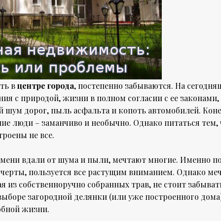
ть в
центре города
, постепенно забываются. На сегодн
ния с природой, жизни в полном согласии с ее законами,
 шум дорог, пыль асфальта и копоть автомобилей. Коне
ние люди – заманчиво и необычно. Однако питаться тем, 
троены не все.
емени вдали от шума и пыли, мечтают многие. Именно п
черты, пользуется все растущим вниманием. Однако меч
я из собственноручно собранных трав, не стоит забывать
выборе загородной делянки (или уже построенного дома
обной жизни.