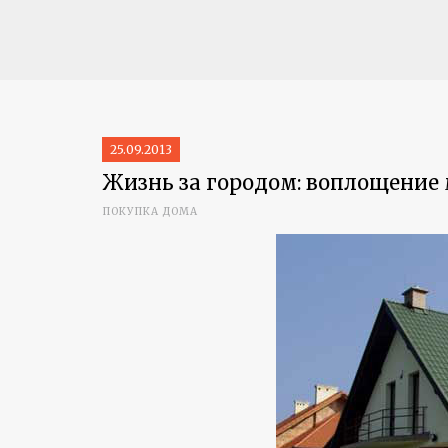
25.09.2013
Жизнь за городом: воплощение
ПОКУПКА ДОМА