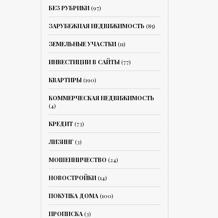
БЕЗ РУБРИКИ
(97)
ЗАРУБЕЖНАЯ НЕДВИЖИМОСТЬ
(85)
ЗЕМЕЛЬНЫЕ УЧАСТКИ
(11)
ИНВЕСТИЦИИ В САЙТЫ
(77)
КВАРТИРЫ
(190)
КОММЕРЧЕСКАЯ НЕДВИЖИМОСТЬ
(4)
КРЕДИТ
(73)
ЛИЗИНГ
(3)
МОШЕННИЧЕСТВО
(24)
НОВОСТРОЙКИ
(14)
ПОКУПКА ДОМА
(100)
ПРОПИСКА
(3)