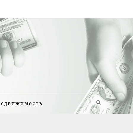
недвижимость