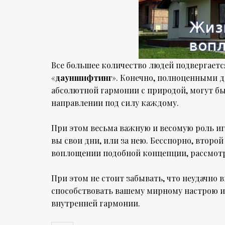
Все большее количество людей подвергает
«
дауншифтинг
». Конечно, полноценными
абсолютной гармонии с природой, могут бы
направлении под силу каждому.
При этом весьма важную и весомую роль игр
вы свои дни, или за нею. Бесспорно, второ
воплощении подобной концепции, рассмот
При этом не стоит забывать, что неудачно 
способствовать вашему мирному настрою и
внутренней гармонии.