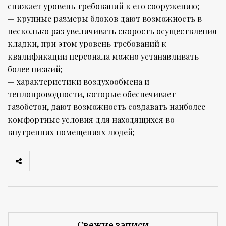
снижает уровень требований к его сооружению;
— крупные размеры блоков дают возможность в
несколько раз увеличивать скорость осуществления
кладки, при этом уровень требований к
квалификации персонала можно устанавливать
более низкий;
— характеристики воздухообмена и
теплопроводности, которые обеспечивает
газобетон, дают возможность создавать наиболее
комфортные условия для находящихся во
внутренних помещениях людей;
Свежие записи