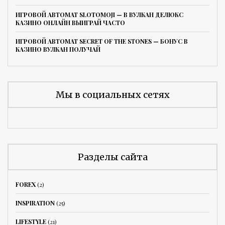
ИГРОВОЙ АВТОМАТ SLOTOMOJI — В ВУЛКАН ДЕЛЮКС
КАЗИНО ОНЛАЙН ВЫИГРАЙ ЧАСТО
ИГРОВОЙ АВТОМАТ SECRET OF THE STONES — БОНУС В
КАЗИНО ВУЛКАН ПОЛУЧАЙ
Мы в социальных сетях
Разделы сайта
FOREX
(2)
INSPIRATION
(25)
LIFESTYLE
(21)