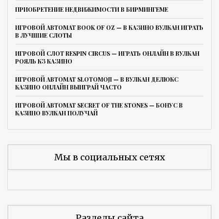
ПРИОБРЕТЕНИЕ НЕДВИЖИМОСТИ В БИРМИНГЕМЕ
ИГРОВОЙ АВТОМАТ BOOK OF OZ — В КАЗИНО ВУЛКАН ИГРАТЬ
В ЛУЧШИЕ СЛОТЫ
ИГРОВОЙ СЛОТ RESPIN CIRCUS — ИГРАТЬ ОНЛАЙН В ВУЛКАН
РОЯЛЬ КЗ КАЗИНО
ИГРОВОЙ АВТОМАТ SLOTOMOJI — В ВУЛКАН ДЕЛЮКС
КАЗИНО ОНЛАЙН ВЫИГРАЙ ЧАСТО
ИГРОВОЙ АВТОМАТ SECRET OF THE STONES — БОНУС В
КАЗИНО ВУЛКАН ПОЛУЧАЙ
Мы в социальных сетях
Разделы сайта