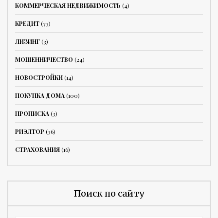
КОММЕРЧЕСКАЯ НЕДВИЖИМОСТЬ
(4)
КРЕДИТ
(73)
ЛИЗИНГ
(3)
МОШЕННИЧЕСТВО
(24)
НОВОСТРОЙКИ
(14)
ПОКУПКА ДОМА
(100)
ПРОПИСКА
(3)
РИЭЛТОР
(36)
СТРАХОВАНИЯ
(16)
Поиск по сайту