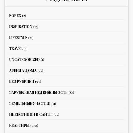
FOREX
(2)
INSPIRATION
(25)
LIFESTYLE
(21)
TRAVEL
(3)
UNCATEGORIZED
(1)
АРЕНДА ДОМА
(77)
БЕЗ РУБРИКИ
(97)
ЗАРУБЕЖНАЯ НЕДВИЖИМОСТЬ
(85)
ЗЕМЕЛЬНЫЕ УЧАСТКИ
(11)
ИНВЕСТИЦИИ В САЙТЫ
(77)
КВАРТИРЫ
(190)