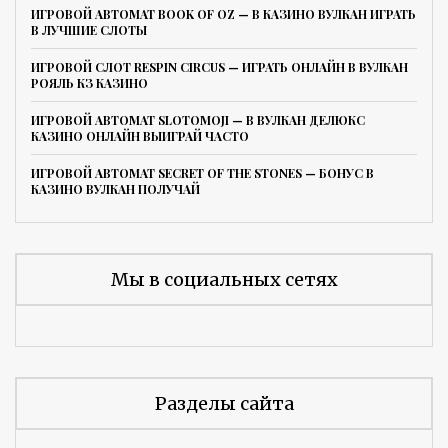
ИГРОВОЙ АВТОМАТ BOOK OF OZ — В КАЗИНО ВУЛКАН ИГРАТЬ
В ЛУЧШИЕ СЛОТЫ
ИГРОВОЙ СЛОТ RESPIN CIRCUS — ИГРАТЬ ОНЛАЙН В ВУЛКАН
РОЯЛЬ КЗ КАЗИНО
ИГРОВОЙ АВТОМАТ SLOTOMOJI — В ВУЛКАН ДЕЛЮКС
КАЗИНО ОНЛАЙН ВЫИГРАЙ ЧАСТО
ИГРОВОЙ АВТОМАТ SECRET OF THE STONES — БОНУС В
КАЗИНО ВУЛКАН ПОЛУЧАЙ
Мы в социальных сетях
Разделы сайта