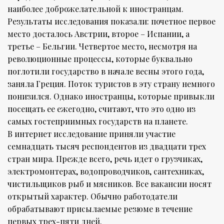
наиболее доброжелательной к иностранцам.
Результаты исследования показали: почетное первое
место досталось Австрии, второе – Испании, а
третье – Бельгии. Четвертое место, несмотря на
революционные процессы, которые буквально
поглотили государство в начале весны этого года,
заняла Греция. Поток туристов в эту страну немного
понизился. Однако иностранцы, которые привыкли
посещать ее ежегодно, считают, что это одно из
самых гостеприимных государств на планете.
В интернет исследование приняли участие
семнадцать тысяч респондентов из двадцати трех
стран мира. Прежде всего, речь идет о грузчиках,
электромонтерах, водопроводчиков, сантехниках,
чистильщиков рыб и мясников. Все вакансии носят
открытый характер. Обычно работодатели
обрабатывают присылаемые резюме в течение
первых трех-пяти дней.