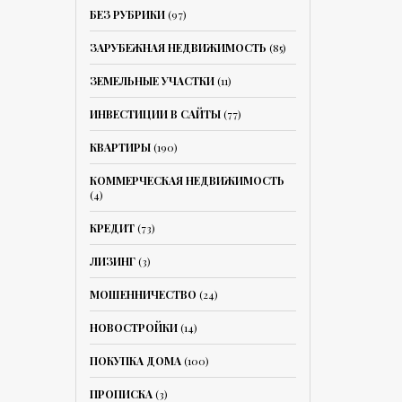
БЕЗ РУБРИКИ
(97)
ЗАРУБЕЖНАЯ НЕДВИЖИМОСТЬ
(85)
ЗЕМЕЛЬНЫЕ УЧАСТКИ
(11)
ИНВЕСТИЦИИ В САЙТЫ
(77)
КВАРТИРЫ
(190)
КОММЕРЧЕСКАЯ НЕДВИЖИМОСТЬ
(4)
КРЕДИТ
(73)
ЛИЗИНГ
(3)
МОШЕННИЧЕСТВО
(24)
НОВОСТРОЙКИ
(14)
ПОКУПКА ДОМА
(100)
ПРОПИСКА
(3)