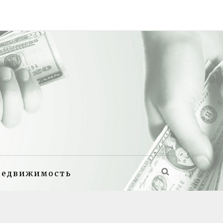
недвижимость