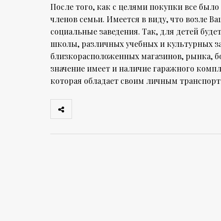
После того, как с целями покупки все был
членов семьи. Имеется в виду, что возле 
социальные заведения. Так, для детей буд
школы, различных учебных и культурных за
близкорасположенных магазинов, рынка, б
значение имеет и наличие гаражного компле
которая обладает своим личным транспорт