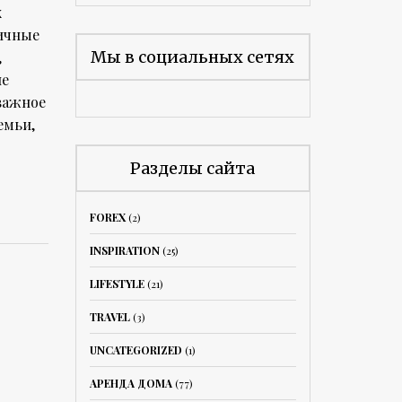
х
личные
Мы в социальных сетях
,
ие
важное
емьи,
Разделы сайта
FOREX
(2)
INSPIRATION
(25)
LIFESTYLE
(21)
TRAVEL
(3)
UNCATEGORIZED
(1)
АРЕНДА ДОМА
(77)