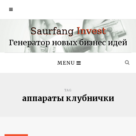
Генератор новых бизнес идей
MENU
TAG
аппараты клубнички