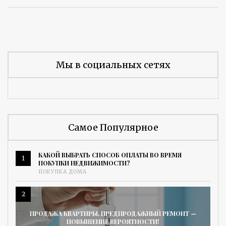
Мы в социальных сетях
Самое Популярное
КАКОЙ ВЫБРАТЬ СПОСОБ ОПЛАТЫ ВО ВРЕМЯ
1
ПОКУПКИ НЕДВИЖИМОСТИ?
ПОКУПКА ДОМА
2
ПРОДАЖА КВАРТИРЫ. ПРЕДПРОДАЖНЫЙ РЕМОНТ —
ПОВЫШЕНИЕ ВЕРОЯТНОСТИ!