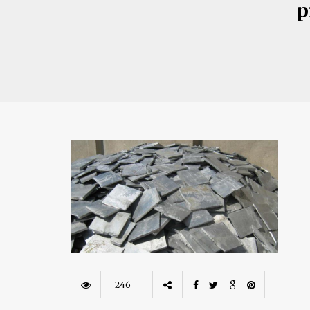
p
246