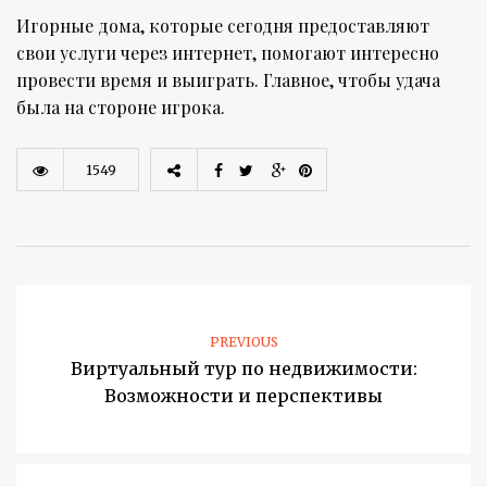
Игорные дома, которые сегодня предоставляют
свои услуги через интернет, помогают интересно
провести время и выиграть. Главное, чтобы удача
была на стороне игрока.
1549
PREVIOUS
Виртуальный тур по недвижимости:
Возможности и перспективы