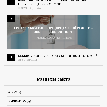
КАКОЙ ВЫБРАТЬ СПОСОБ ОПЛАТЫ ВО ВРЕМЯ
1
ПОКУПКИ НЕДВИЖИМОСТИ?
ПОКУПКА ДОМА
2
ПРОДАЖА КВАРТИРЫ. ПРЕДПРОДАЖНЫЙ РЕМОНТ —
ПОВЫШЕНИЕ ВЕРОЯТНОСТИ!
АРЕНДА ДОМА
,
КВАРТИРЫ
МОЖНО ЛИ АННУЛИРОВАТЬ КРЕДИТНЫЙ ДОГОВОР?
3
БЕЗ РУБРИКИ
Разделы сайта
FOREX
(2)
INSPIRATION
(25)