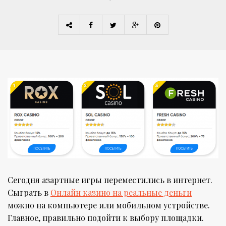
Сегодня азартные игры переместились в интернет.
Сыграть в
Онлайн казино на реальные деньги
можно на компьютере или мобильном устройстве.
Главное, правильно подойти к выбору площадки.