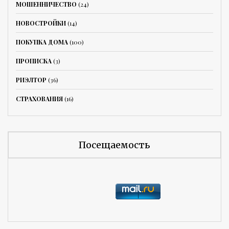
МОШЕННИЧЕСТВО
(24)
НОВОСТРОЙКИ
(14)
ПОКУПКА ДОМА
(100)
ПРОПИСКА
(3)
РИЭЛТОР
(36)
СТРАХОВАНИЯ
(16)
Посещаемость