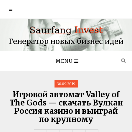
Генератор новых бизнес идей
MENU
30.09.2019
Игровой автомат Valley of
The Gods — скачать Вулкан
Россия казино и выиграй
по крупному