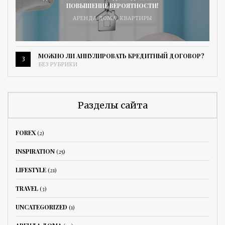
ПОВЫШЕНИЕ ВЕРОЯТНОСТИ!
АРЕНДА ДОМА
,
КВАРТИРЫ
МОЖНО ЛИ АННУЛИРОВАТЬ КРЕДИТНЫЙ ДОГОВОР?
3
БЕЗ РУБРИКИ
Разделы сайта
FOREX
(2)
INSPIRATION
(25)
LIFESTYLE
(21)
TRAVEL
(3)
UNCATEGORIZED
(1)