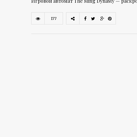
Игровой автомат The Ming Dynasty — раскр
177