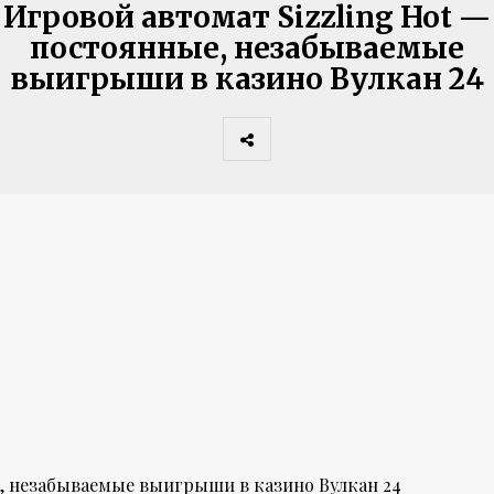
Игровой автомат Sizzling Hot —
постоянные, незабываемые
выигрыши в казино Вулкан 24
е, незабываемые выигрыши в казино Вулкан 24