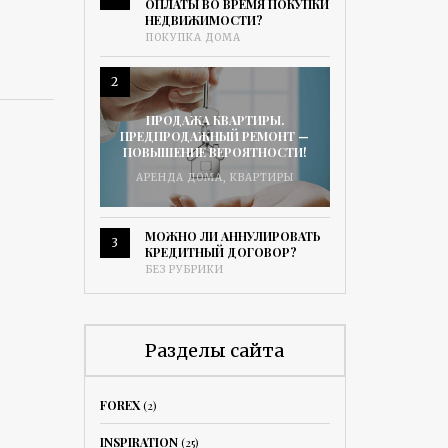
ОПЛАТЫ ВО ВРЕМЯ ПОКУПКИ
НЕДВИЖИМОСТИ?
ПОКУПКА ДОМА
2
ПРОДАЖА КВАРТИРЫ.
ПРЕДПРОДАЖНЫЙ РЕМОНТ —
ПОВЫШЕНИЕ ВЕРОЯТНОСТИ!
АРЕНДА ДОМА
,
КВАРТИРЫ
МОЖНО ЛИ АННУЛИРОВАТЬ
3
КРЕДИТНЫЙ ДОГОВОР?
БЕЗ РУБРИКИ
Разделы сайта
FOREX
(2)
INSPIRATION
(25)