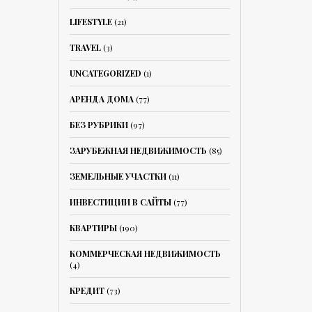
LIFESTYLE
(21)
TRAVEL
(3)
UNCATEGORIZED
(1)
АРЕНДА ДОМА
(77)
БЕЗ РУБРИКИ
(97)
ЗАРУБЕЖНАЯ НЕДВИЖИМОСТЬ
(85)
ЗЕМЕЛЬНЫЕ УЧАСТКИ
(11)
ИНВЕСТИЦИИ В САЙТЫ
(77)
КВАРТИРЫ
(190)
КОММЕРЧЕСКАЯ НЕДВИЖИМОСТЬ
(4)
КРЕДИТ
(73)