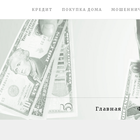
КРЕДИТ
ПОКУПКА ДОМА
МОШЕННИ
Главная