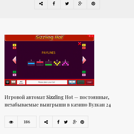
Игровой автомат Sizzling Hot — постоянные,
незабываемые выигрыши в казино Вулкан 24
186