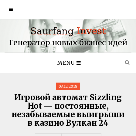
Генератор новых бизнес идей
MENU
03.12.2018
Игровой автомат Sizzling
Hot — постоянные,
незабываемые выигрыши
в казино Вулкан 24