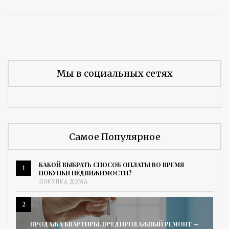
Мы в социальных сетях
Самое Популярное
КАКОЙ ВЫБРАТЬ СПОСОБ ОПЛАТЫ ВО ВРЕМЯ
1
ПОКУПКИ НЕДВИЖИМОСТИ?
ПОКУПКА ДОМА
2
ПРОДАЖА КВАРТИРЫ. ПРЕДПРОДАЖНЫЙ РЕМОНТ —