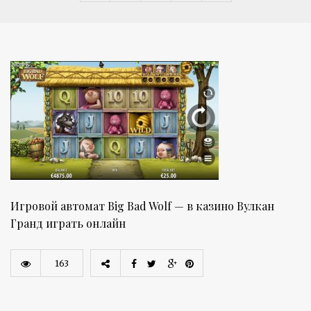
Игровой автомат Big Bad Wolf — в казино Вулкан
Гранд играть онлайн
163