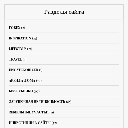
Разделы сайта
FOREX
(2)
INSPIRATION
(25)
LIFESTYLE
(21)
TRAVEL
(3)
UNCATEGORIZED
(1)
АРЕНДА ДОМА
(77)
БЕЗ РУБРИКИ
(97)
ЗАРУБЕЖНАЯ НЕДВИЖИМОСТЬ
(85)
ЗЕМЕЛЬНЫЕ УЧАСТКИ
(11)
ИНВЕСТИЦИИ В САЙТЫ
(77)