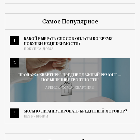
Самое Популярное
КАКОЙ ВЫБРАТЬ СПОСОБ ОПЛАТЫ ВО ВРЕМЯ
1
ПОКУПКИ НЕДВИЖИМОСТИ?
ПОКУПКА ДОМА
2
ПРОДАЖА КВАРТИРЫ. ПРЕДПРОДАЖНЫЙ РЕМОНТ —
ПОВЫШЕНИЕ ВЕРОЯТНОСТИ!
АРЕНДА ДОМА
,
КВАРТИРЫ
МОЖНО ЛИ АННУЛИРОВАТЬ КРЕДИТНЫЙ ДОГОВОР?
3
БЕЗ РУБРИКИ