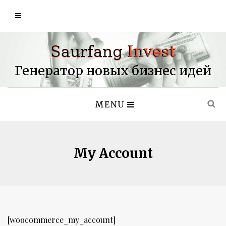
Генератор новых бизнес идей
MENU
My Account
[woocommerce_my_account]